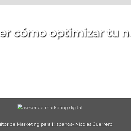
er cómo optimizar tu 
soría en Marketing y nosotros t
ltor de Marketing para Hispanos- Nicolas Guerrero