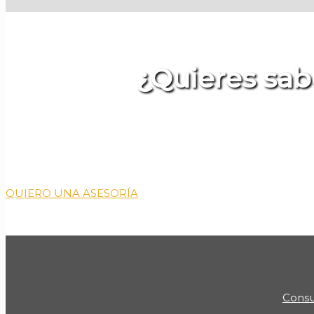
¿Quieres sab
Solicita una Ase
QUIERO UNA ASESORÍA
Consu