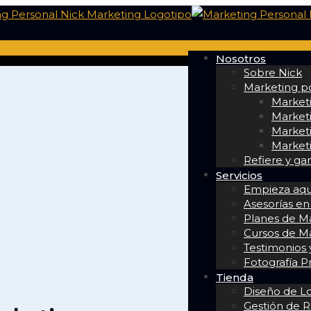
Nosotros
Sobre Nick
Marketing po
Market
Marketi
Marketi
Marketi
Refiere y ga
Servicios
Empieza aqu
Asesorías en
Planes de Ma
Cursos de M
Testimonios y
Fotografía P
Tienda
Diseño de L
Gestión de R