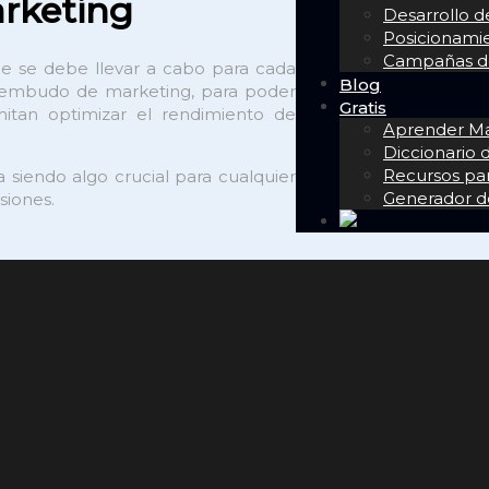
rketing
Desarrollo 
Posicionam
Campañas de
e se debe llevar a cabo para cada
Blog
l embudo de marketing, para poder
Gratis
mitan optimizar el rendimiento de
Aprender Mar
Diccionario
Recursos pa
siendo algo crucial para cualquier
Generador d
siones.