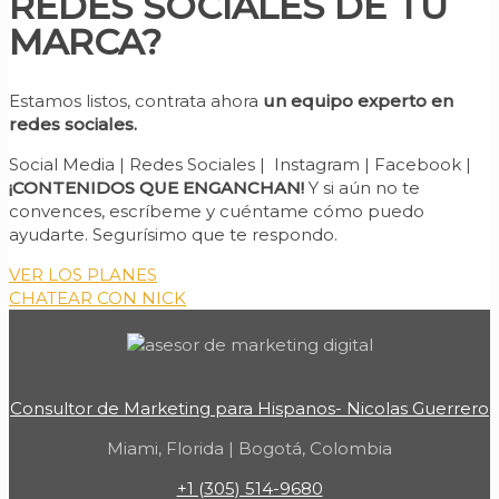
REDES SOCIALES DE TU
MARCA?
Estamos listos, contrata ahora
un equipo experto en
redes sociales.
Social Media | Redes Sociales | Instagram | Facebook |
¡CONTENIDOS QUE ENGANCHAN!
Y si aún no te
convences, escríbeme y cuéntame cómo puedo
ayudarte. Segurísimo que te respondo.
VER LOS PLANES
CHATEAR CON NICK
Consultor de Marketing para Hispanos- Nicolas Guerrero
Miami, Florida | Bogotá, Colombia
+1 (305) 514-9680