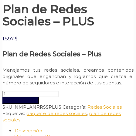
Plan de Redes
Sociales – PLUS
1.597
$
Plan de Redes Sociales – Plus
Manejamos tus redes sociales, creamos contenidos
originales que enganchan y logramos que crezca el
número de seguidores e interacción de tus cuentas.
Plan
de
Añadir al carrito
Redes
SKU:
NMPLANRRSSPLUS
Categoría:
Redes Sociales
Sociales
Etiquetas:
paquete de redes sociales
,
plan de redes
-
sociales
PLUS
Descripción
cantidad