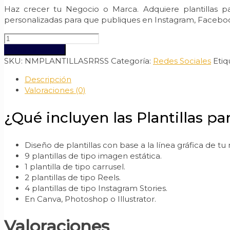
Haz crecer tu Negocio o Marca. Adquiere plantillas 
personalizadas para que publiques en Instagram, Faceboo
Plantillas
para
Añadir al carrito
Redes
SKU:
NMPLANTILLASRRSS
Categoría:
Redes Sociales
Etiq
Sociales
Descripción
Personalizadas
Valoraciones (0)
cantidad
¿Qué incluyen las Plantillas pa
Diseño de plantillas con base a la línea gráfica de tu
9 plantillas de tipo imagen estática.
1 plantilla de tipo carrusel.
2 plantillas de tipo Reels.
4 plantillas de tipo Instagram Stories.
En Canva, Photoshop o Illustrator.
Valoraciones