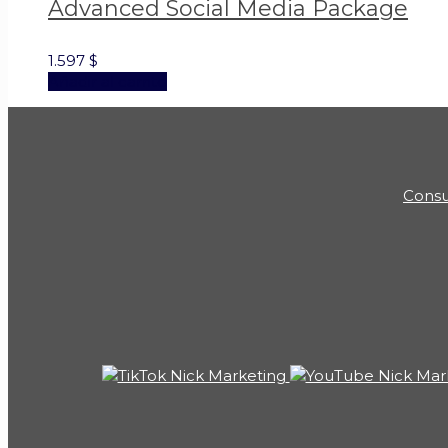
Advanced Social Media Package
1.597
$
Añadir al carrito
Consu