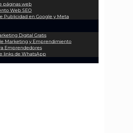
de páginas web
iento Web SEO
 Publicidad en Google y Meta
keting Digital Gratis
 de Marketing y Emprendimiento
ra Emprendedores
e links de WhatsApp