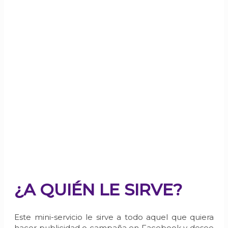
CONFIGURACIÓN DE
UNA CAMPAÑA EN
FACEBOOK Y DEL
PIXEL EN WEBSITE
MINI SERVICIO D
¿A QUIÉN LE SIRVE?
Este mini-servicio le sirve a todo aquel que quiera
hacer publicidad o campaña en Facebook y desee