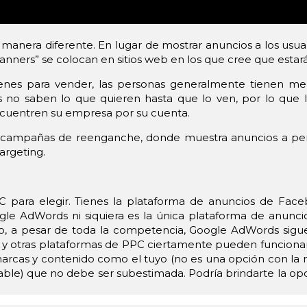
 manera diferente. En lugar de mostrar anuncios a los us
“banners” se colocan en sitios web en los que cree que estará
nes para vender, las personas generalmente tienen men
s no saben lo que quieren hasta que lo ven, por lo que 
ncuentren su empresa por su cuenta.
 campañas de reenganche, donde muestra anuncios a perso
argeting.
para elegir. Tienes la plataforma de anuncios de Faceb
ogle AdWords ni siquiera es la única plataforma de anunc
, a pesar de toda la competencia, Google AdWords sigu
k y otras plataformas de PPC ciertamente pueden funciona
marcas y contenido como el tuyo (no es una opción con la 
able) que no debe ser subestimada. Podría brindarte la op