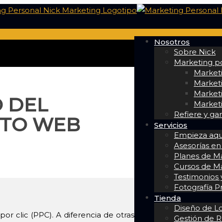
Nosotros
Sobre Nick
Marketing po
Market
Marketi
Marketi
O DEL
Marketi
Refiere y ga
NTO WEB
Servicios
Empieza aqu
Asesorías en
Planes de Ma
Cursos de M
Testimonios y
Fotografía P
Tienda
Diseño de L
r clic (PPC). A diferencia de otras
Gestión de R