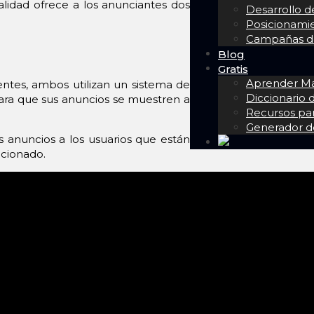
idad ofrece a los anunciantes dos
Desarrollo 
Posicionam
Campañas de
Blog
Gratis
Aprender Mar
ntes, ambos utilizan un sistema de
Diccionario
ara que sus anuncios se muestren a
Recursos pa
Generador d
 anuncios a los usuarios que están
ccionado.