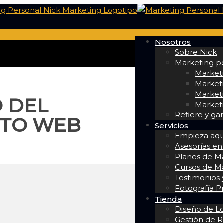
Nosotros
Sobre Nick
Marketing po
Market
Marketi
Marketi
O DEL
Marketi
Refiere y ga
NTO WEB
Servicios
Empieza aqu
Asesorías en
Planes de Ma
Cursos de M
Testimonios y
Fotografía P
Tienda
Diseño de L
Gestión de R