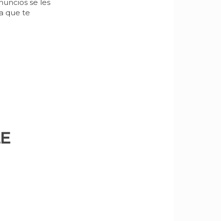
anuncios se les
a que te
LE