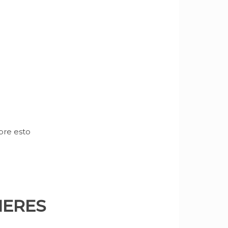
bre esto
IERES