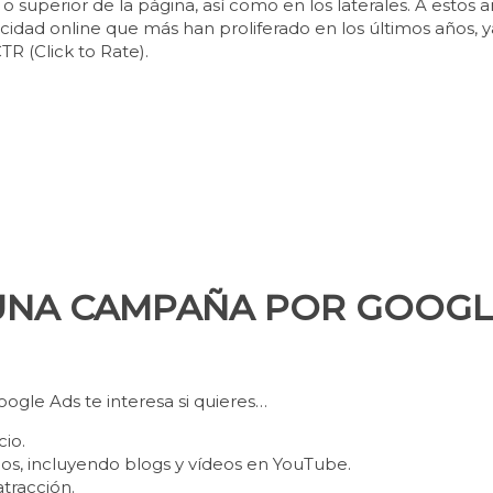
 o superior de la página, así como en los laterales. A estos 
dad online que más han proliferado en los últimos años, y
R (Click to Rate).
R UNA CAMPAÑA POR GOOG
ogle Ads te interesa si quieres…
cio.
tios, incluyendo blogs y vídeos en YouTube.
atracción.