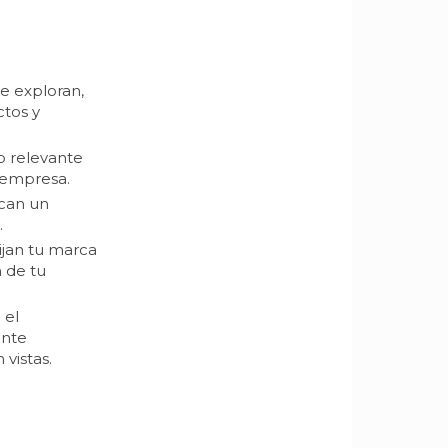
e exploran,
ctos y
o relevante
u empresa.
scan un
.
ijan tu marca
 de tu
 el
ante
vistas.