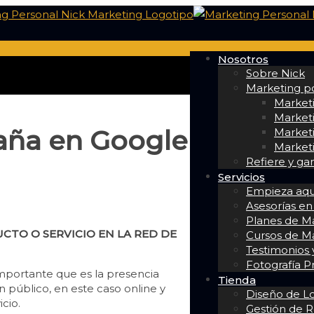
Nosotros
Sobre Nick
Marketing po
Market
Marketi
aña en Google
Marketi
Marketi
Refiere y ga
Servicios
Empieza aqu
Asesorías en
Planes de Ma
TO O SERVICIO EN LA RED DE
Cursos de M
Testimonios y
Fotografía P
importante que es la presencia
Tienda
n público, en este caso online y
Diseño de L
icio.
Gestión de R