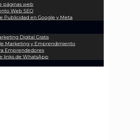
de páginas web
iento Web SEO
 Publicidad en Google y Meta
keting Digital Gratis
 de Marketing y Emprendimiento
ra Emprendedores
e links de WhatsApp