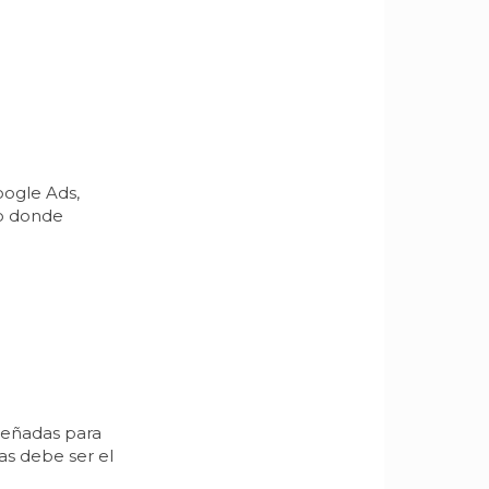
oogle Ads,
to donde
señadas para
as debe ser el