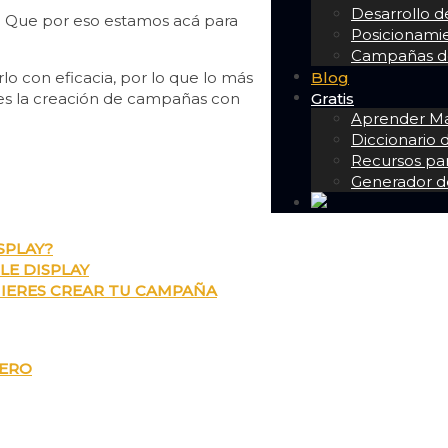
Desarrollo 
o! Que por eso estamos acá para
Posicionam
Campañas de
Blog
lo con eficacia, por lo que lo más
Gratis
s la creación de campañas con
Aprender Mar
Diccionario
Recursos pa
Generador d
SPLAY?
LE DISPLAY
UIERES CREAR TU CAMPAÑA
CERO