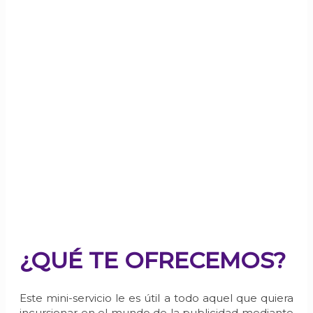
CONFIGURACIÓN DE
UNA CAMPAÑA
SENCILLA EN
GOOGLE ADS
MINI SERVICIO C
¿QUÉ TE OFRECEMOS?
Este mini-servicio le es útil a todo aquel que quiera
incursionar en el mundo de la publicidad mediante