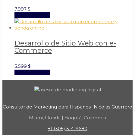
7.997
$
Añadir al carrito
Desarrollo de Sitio Web con e-
Commerce
3.599
$
Añadir al carrito
Consultor de Marketing para Hispanos- Nicolas Guerrero
Miami, Florida | Bogotá, Colombia
+1 (305) 514-9680