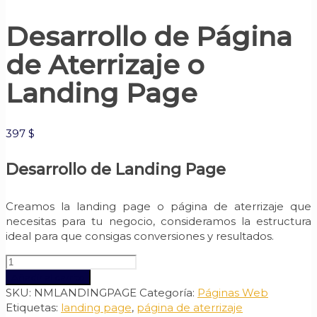
Desarrollo de Página
de Aterrizaje o
Landing Page
397
$
Desarrollo de Landing Page
Creamos la landing page o página de aterrizaje que
necesitas para tu negocio, consideramos la estructura
ideal para que consigas conversiones y resultados.
Desarrollo
de
Añadir al carrito
Página
SKU:
NMLANDINGPAGE
Categoría:
Páginas Web
de
Etiquetas:
landing page
,
página de aterrizaje